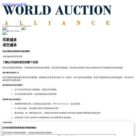
English
简
Vietnamese
繁
ไทย
买家越多
成交越多
别让距离称为阻碍潜在买家的障碍
为您的物业找到完美买家
了解从开始到成交的整个过程
我们结合进取的营销信息、代理促销和丰富的拍卖行销经验，将买卖双方快速撮合。我们来自全球的客户群会让您得到来自不同地域或语言的销售提案。
放售日数会导致成本上升
放售日数是影响物业最后成交价的首要因素。如果物业已经在市场上放售了好一段时间，这不仅会带来负面观感，而放手日数的增加也会带来其他成本。我们则让您
减省这种不必要的成本！
您的买家是否对拍卖充满期待？
从今天开始开放让客户参观物业，拍卖是非常刺激的。
当不同的买家互相竞争，最后得益的是身为卖家的您。
掌控销售过程让您达致成交
您能够掌控销售日期、合同条款以及设定底价，并与 World Auction 一起达致成交。
与一般方法相比，我们能吸引更多不同国籍的潜在买家。
要达到成交，除一贯降价做法以外，运用我们具有竞争力的销售方式有可能让您获取比预期更高的成交价格。
拍卖过程中产生的“迫切感”和“害怕错失机会”的心理将有助于促进成交。
了解更多拍卖详情
以市价或更高价格快速出售您的物业
立即决定参与并获取详细资料，让您能立刻透过拍卖出售物业。